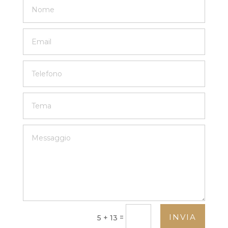
INVIA
=
5 + 13