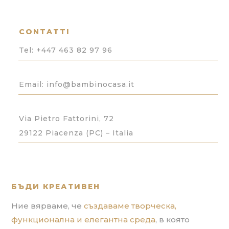
CONTATTI
Tel:
+447 463 82 97 96
Email: info@bambinocasa.it
Via Pietro Fattorini, 72
29122 Piacenza (PC) – Italia
БЪДИ КРЕАТИВЕН
Ние вярваме, че
създаваме творческа,
функционална и елегантна среда
, в която