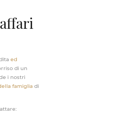
affari
dita
ed
rriso di un
de i nostri
ella famiglia
di
attare: