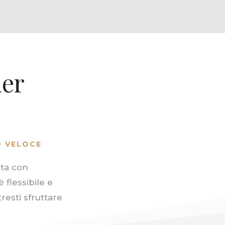
ner
O VELOCE
ita con
 flessibile e
esti sfruttare